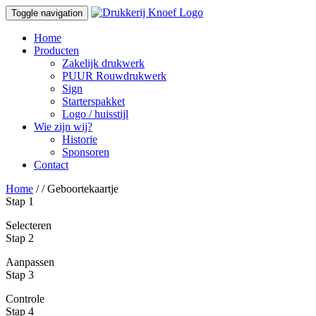
Toggle navigation
Home
Producten
Zakelijk drukwerk
PUUR Rouwdrukwerk
Sign
Starterspakket
Logo / huisstijl
Wie zijn wij?
Historie
Sponsoren
Contact
Home
/
/ Geboortekaartje
Stap 1
Selecteren
Stap 2
Aanpassen
Stap 3
Controle
Stap 4