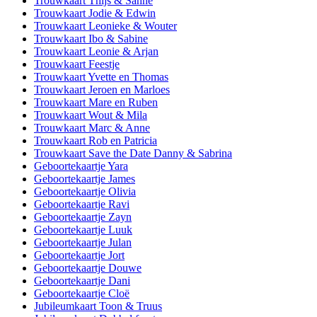
Trouwkaart Thijs & Sanne
Trouwkaart Jodie & Edwin
Trouwkaart Leonieke & Wouter
Trouwkaart Ibo & Sabine
Trouwkaart Leonie & Arjan
Trouwkaart Feestje
Trouwkaart Yvette en Thomas
Trouwkaart Jeroen en Marloes
Trouwkaart Mare en Ruben
Trouwkaart Wout & Mila
Trouwkaart Marc & Anne
Trouwkaart Rob en Patricia
Trouwkaart Save the Date Danny & Sabrina
Geboortekaartje Yara
Geboortekaartje James
Geboortekaartje Olivia
Geboortekaartje Ravi
Geboortekaartje Zayn
Geboortekaartje Luuk
Geboortekaartje Julan
Geboortekaartje Jort
Geboortekaartje Douwe
Geboortekaartje Dani
Geboortekaartje Cloë
Jubileumkaart Toon & Truus