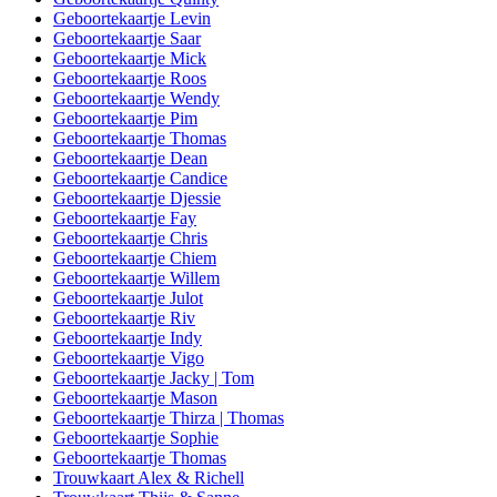
Geboortekaartje Levin
Geboortekaartje Saar
Geboortekaartje Mick
Geboortekaartje Roos
Geboortekaartje Wendy
Geboortekaartje Pim
Geboortekaartje Thomas
Geboortekaartje Dean
Geboortekaartje Candice
Geboortekaartje Djessie
Geboortekaartje Fay
Geboortekaartje Chris
Geboortekaartje Chiem
Geboortekaartje Willem
Geboortekaartje Julot
Geboortekaartje Riv
Geboortekaartje Indy
Geboortekaartje Vigo
Geboortekaartje Jacky | Tom
Geboortekaartje Mason
Geboortekaartje Thirza | Thomas
Geboortekaartje Sophie
Geboortekaartje Thomas
Trouwkaart Alex & Richell