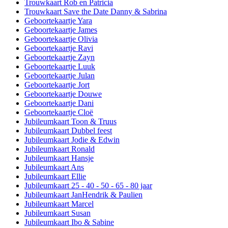
Trouwkaart Rob en Patricia
Trouwkaart Save the Date Danny & Sabrina
Geboortekaartje Yara
Geboortekaartje James
Geboortekaartje Olivia
Geboortekaartje Ravi
Geboortekaartje Zayn
Geboortekaartje Luuk
Geboortekaartje Julan
Geboortekaartje Jort
Geboortekaartje Douwe
Geboortekaartje Dani
Geboortekaartje Cloë
Jubileumkaart Toon & Truus
Jubileumkaart Dubbel feest
Jubileumkaart Jodie & Edwin
Jubileumkaart Ronald
Jubileumkaart Hansje
Jubileumkaart Ans
Jubileumkaart Ellie
Jubileumkaart 25 - 40 - 50 - 65 - 80 jaar
Jubileumkaart JanHendrik & Paulien
Jubileumkaart Marcel
Jubileumkaart Susan
Jubileumkaart Ibo & Sabine