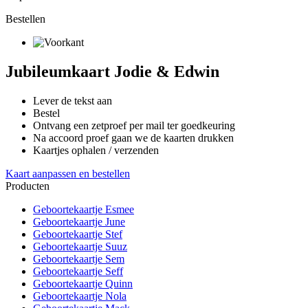
Bestellen
Jubileumkaart Jodie & Edwin
Lever de tekst aan
Bestel
Ontvang een zetproef per mail ter goedkeuring
Na accoord proef gaan we de kaarten drukken
Kaartjes ophalen / verzenden
Kaart aanpassen en bestellen
Producten
Geboortekaartje Esmee
Geboortekaartje June
Geboortekaartje Stef
Geboortekaartje Suuz
Geboortekaartje Sem
Geboortekaartje Seff
Geboortekaartje Quinn
Geboortekaartje Nola