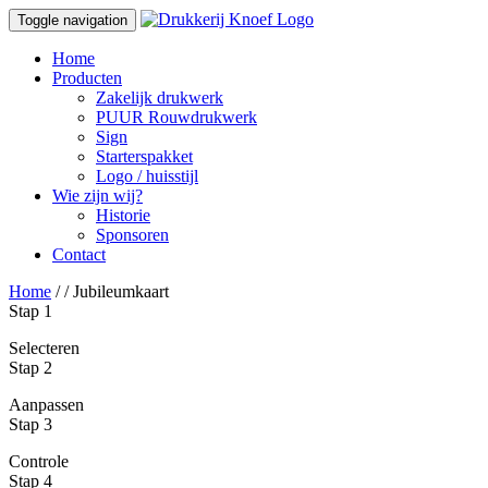
Toggle navigation
Home
Producten
Zakelijk drukwerk
PUUR Rouwdrukwerk
Sign
Starterspakket
Logo / huisstijl
Wie zijn wij?
Historie
Sponsoren
Contact
Home
/
/ Jubileumkaart
Stap 1
Selecteren
Stap 2
Aanpassen
Stap 3
Controle
Stap 4