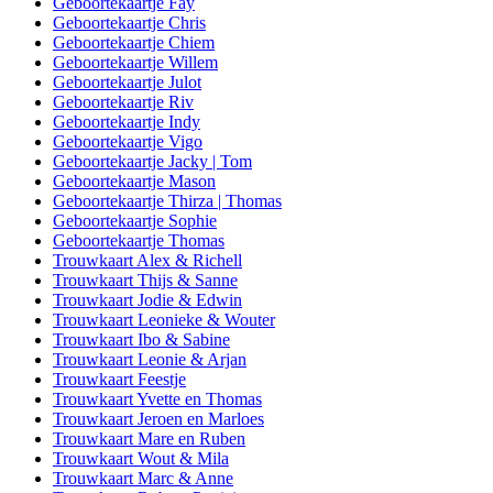
Geboortekaartje Fay
Geboortekaartje Chris
Geboortekaartje Chiem
Geboortekaartje Willem
Geboortekaartje Julot
Geboortekaartje Riv
Geboortekaartje Indy
Geboortekaartje Vigo
Geboortekaartje Jacky | Tom
Geboortekaartje Mason
Geboortekaartje Thirza | Thomas
Geboortekaartje Sophie
Geboortekaartje Thomas
Trouwkaart Alex & Richell
Trouwkaart Thijs & Sanne
Trouwkaart Jodie & Edwin
Trouwkaart Leonieke & Wouter
Trouwkaart Ibo & Sabine
Trouwkaart Leonie & Arjan
Trouwkaart Feestje
Trouwkaart Yvette en Thomas
Trouwkaart Jeroen en Marloes
Trouwkaart Mare en Ruben
Trouwkaart Wout & Mila
Trouwkaart Marc & Anne