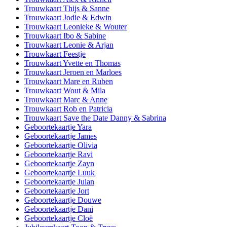
Trouwkaart Thijs & Sanne
Trouwkaart Jodie & Edwin
Trouwkaart Leonieke & Wouter
Trouwkaart Ibo & Sabine
Trouwkaart Leonie & Arjan
Trouwkaart Feestje
Trouwkaart Yvette en Thomas
Trouwkaart Jeroen en Marloes
Trouwkaart Mare en Ruben
Trouwkaart Wout & Mila
Trouwkaart Marc & Anne
Trouwkaart Rob en Patricia
Trouwkaart Save the Date Danny & Sabrina
Geboortekaartje Yara
Geboortekaartje James
Geboortekaartje Olivia
Geboortekaartje Ravi
Geboortekaartje Zayn
Geboortekaartje Luuk
Geboortekaartje Julan
Geboortekaartje Jort
Geboortekaartje Douwe
Geboortekaartje Dani
Geboortekaartje Cloë