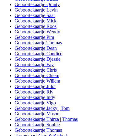
Geboortekaartje Quinty
Geboortekaartje Levin
Geboortekaartje Saar
Geboortekaartje Mick
Geboortekaartje Roos
Geboortekaartje Wendy
Geboortekaartje Pim
Geboortekaartje Thomas
Geboortekaartje Dean
Geboortekaartje Candice
Geboortekaartje Djessie
Geboortekaartje Fay
Geboortekaartje Chris
Geboortekaartje Chiem
Geboortekaartje Willem
Geboortekaartje Julot
Geboortekaartje Riv
Geboortekaartje Indy
Geboortekaartje Vigo
Geboortekaartje Jacky | Tom
Geboortekaartje Mason
Geboortekaartje Thirza | Thomas
Geboortekaartje Sophie
Geboortekaartje Thomas
Trouwkaart Alex & Richell