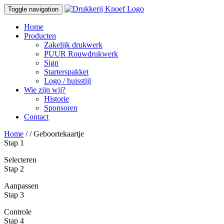
Toggle navigation
Home
Producten
Zakelijk drukwerk
PUUR Rouwdrukwerk
Sign
Starterspakket
Logo / huisstijl
Wie zijn wij?
Historie
Sponsoren
Contact
Home
/
/ Geboortekaartje
Stap 1
Selecteren
Stap 2
Aanpassen
Stap 3
Controle
Stap 4