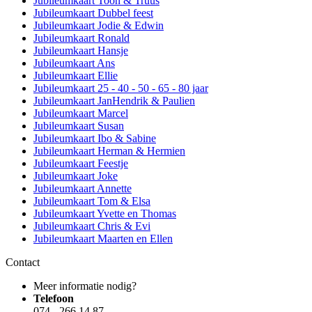
Jubileumkaart Toon & Truus
Jubileumkaart Dubbel feest
Jubileumkaart Jodie & Edwin
Jubileumkaart Ronald
Jubileumkaart Hansje
Jubileumkaart Ans
Jubileumkaart Ellie
Jubileumkaart 25 - 40 - 50 - 65 - 80 jaar
Jubileumkaart JanHendrik & Paulien
Jubileumkaart Marcel
Jubileumkaart Susan
Jubileumkaart Ibo & Sabine
Jubileumkaart Herman & Hermien
Jubileumkaart Feestje
Jubileumkaart Joke
Jubileumkaart Annette
Jubileumkaart Tom & Elsa
Jubileumkaart Yvette en Thomas
Jubileumkaart Chris & Evi
Jubileumkaart Maarten en Ellen
Contact
Meer informatie nodig?
Telefoon
074 - 266 14 87