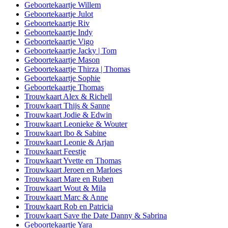
Geboortekaartje Willem
Geboortekaartje Julot
Geboortekaartje Riv
Geboortekaartje Indy
Geboortekaartje Vigo
Geboortekaartje Jacky | Tom
Geboortekaartje Mason
Geboortekaartje Thirza | Thomas
Geboortekaartje Sophie
Geboortekaartje Thomas
Trouwkaart Alex & Richell
Trouwkaart Thijs & Sanne
Trouwkaart Jodie & Edwin
Trouwkaart Leonieke & Wouter
Trouwkaart Ibo & Sabine
Trouwkaart Leonie & Arjan
Trouwkaart Feestje
Trouwkaart Yvette en Thomas
Trouwkaart Jeroen en Marloes
Trouwkaart Mare en Ruben
Trouwkaart Wout & Mila
Trouwkaart Marc & Anne
Trouwkaart Rob en Patricia
Trouwkaart Save the Date Danny & Sabrina
Geboortekaartje Yara