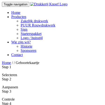
Toggle navigation
Home
Producten
Zakelijk drukwerk
PUUR Rouwdrukwerk
Sign
Starterspakket
Logo / huisstijl
Wie zijn wij?
Historie
Sponsoren
Contact
Home
/
/ Geboortekaartje
Stap 1
Selecteren
Stap 2
Aanpassen
Stap 3
Controle
Stap 4