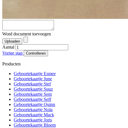
Word document toevoegen
Uploaden
Aantal
Vorige stap
Controlleren
Producten
Geboortekaartje Esmee
Geboortekaartje June
Geboortekaartje Stef
Geboortekaartje Suuz
Geboortekaartje Sem
Geboortekaartje Seff
Geboortekaartje Quinn
Geboortekaartje Nola
Geboortekaartje Mack
Geboortekaartje Joris
Geboortekaartje Bloem