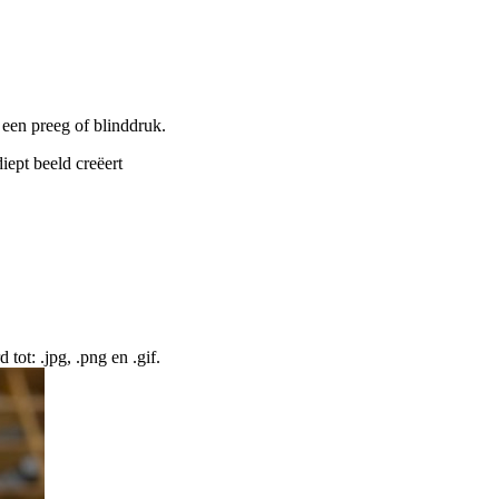
n een preeg of blinddruk.
iept beeld creëert
ot: .jpg, .png en .gif.